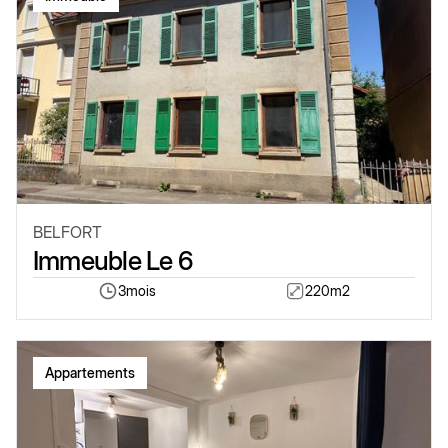
BELFORT
Immeuble Le 6
3
mois
220
m2
Appartements