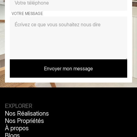
VOTRE MESSAGE
EXPLORER
Nos Réalisations
Nos Réalisations
Nos Propriétés
Nos Propriétés
À propos
À propos
Blogs