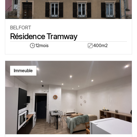
BELFORT
Résidence Tramway
12
mois
400
m2
Immeuble