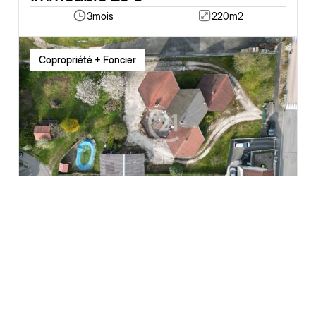
3
mois
220
m2
Copropriété + Foncier
VOUJEAUCOURT
Maison Vezuve
12
mois
480
m2
Copropriété + Foncier