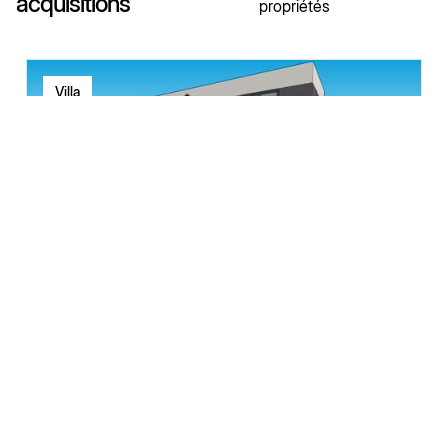
acquisitions
propriétés
Villa
GAILLARD
Villa Linéa
100
m²
3
2
550000
€