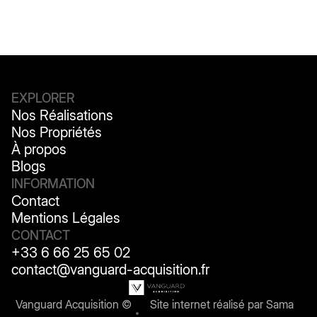
EXPLORER
Nos Réalisations
Nos Réalisations
Nos Propriétés
Nos Propriétés
À propos
À propos
Blogs
Blogs
INFORMATION
Contact
Contact
Mentions Légales
Mentions Légales
CONTACT
+33 6 66 25 65 02
contact@vanguard-acquisition.fr
Vanguard Acquisition ©
Site internet réalisé par
Sama