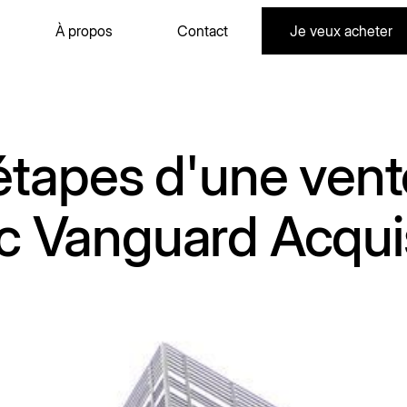
À propos
Contact
Je veux acheter
À propos
Contact
Je veux acheter
 étapes d'une vent
c Vanguard Acquis